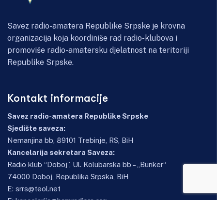
Savez radio-amatera Republike Srpske je krovna
organizacija koja koordiniše rad radio-klubova i
promoviše radio-amatersku djelatnost na teritoriji
Republike Srpske.
Kontakt informacije
Savez radio-amatera Republike Srpske
Sjedište saveza:
Nemanjina bb, 89101 Trebinje, RS, BiH
Kancelarija sekretara Saveza:
Radio klub “Doboj”, Ul. Kolubarska bb – „Bunker“
74000 Doboj, Republika Srpska, BiH
E:
srrs@teol.net
E:
kancelarija@hamradiors.org