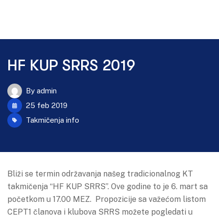
HF KUP SRRS 2019
By
admin
25 feb 2019
Takmičenja info
Bliži se termin održavanja našeg tradicionalnog KT
takmičenja “HF KUP SRRS”. Ove godine to je 6. mart sa
početkom u 17.00 MEZ. Propozicije sa važećom listom
CEPT1 članova i klubova SRRS možete pogledati u