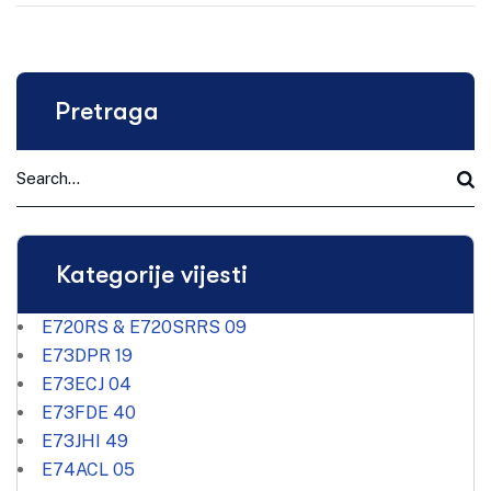
Pretraga
Kategorije vijesti
E720RS & E720SRRS
09
E73DPR
19
E73ECJ
04
E73FDE
40
E73JHI
49
E74ACL
05