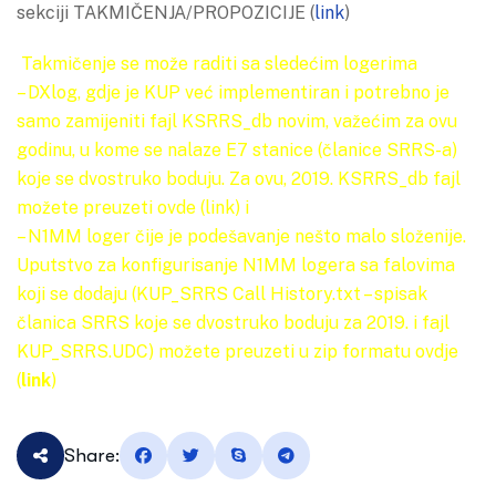
sekciji TAKMIČENJA/PROPOZICIJE (
link
)
Takmičenje se može raditi sa sledećim logerima
– DXlog, gdje je KUP već implementiran i potrebno je
samo zamijeniti fajl KSRRS_db novim, važećim za ovu
godinu, u kome se nalaze E7 stanice (članice SRRS-a)
koje se dvostruko boduju. Za ovu, 2019. KSRRS_db fajl
možete preuzeti ovde (
link
) i
– N1MM loger čije je podešavanje nešto malo složenije.
Uputstvo za konfigurisanje N1MM logera sa falovima
koji se dodaju (KUP_SRRS Call History.txt – spisak
članica SRRS koje se dvostruko boduju za 2019. i fajl
KUP_SRRS.UDC) možete preuzeti u zip formatu ovdje
(
link
)
Share: