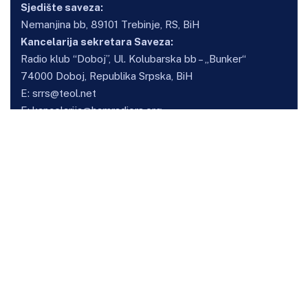
Sjedište saveza:
Nemanjina bb, 89101 Trebinje, RS, BiH
Kancelarija sekretara Saveza:
Radio klub “Doboj”, Ul. Kolubarska bb – „Bunker“
74000 Doboj, Republika Srpska, BiH
E:
srrs@teol.net
E:
kancelarija@hamradiors.org
Osnovne informacije
O savezu
Kancelarija sekretara
Klubovi
Vijesti
Takmičenja
HF Kup SRRS
VHF kup SRRS