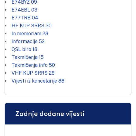
E74BYZ
09
E74EBL
03
E77TRB
04
HF KUP SRRS
30
In memoriam
28
Informacije
52
QSL biro
18
Takmičenja
15
Takmičenja info
50
VHF KUP SRRS
28
Vijesti iz kancelarije
88
Zadnje dodane vijesti