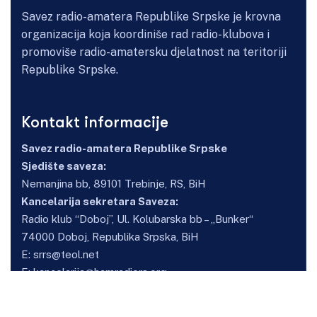
Savez radio-amatera Republike Srpske je krovna
organizacija koja koordiniše rad radio-klubova i
promoviše radio-amatersku djelatnost na teritoriji
Republike Srpske.
Kontakt informacije
Savez radio-amatera Republike Srpske
Sjedište saveza:
Nemanjina bb, 89101 Trebinje, RS, BiH
Kancelarija sekretara Saveza:
Radio klub “Doboj”, Ul. Kolubarska bb – „Bunker“
74000 Doboj, Republika Srpska, BiH
E:
srrs@teol.net
E:
kancelarija@hamradiors.org
Osnovne informacije