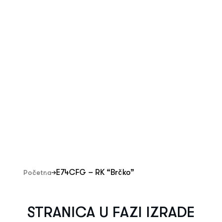
E74CFG – RK “Brčko”
E74CFG – RK “Brčko”
Početna
STRANICA U FAZI IZRADE