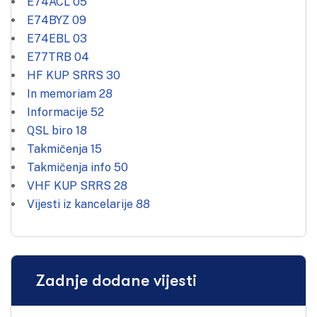
E74ACL
05
E74BYZ
09
E74EBL
03
E77TRB
04
HF KUP SRRS
30
In memoriam
28
Informacije
52
QSL biro
18
Takmičenja
15
Takmičenja info
50
VHF KUP SRRS
28
Vijesti iz kancelarije
88
Zadnje dodane vijesti