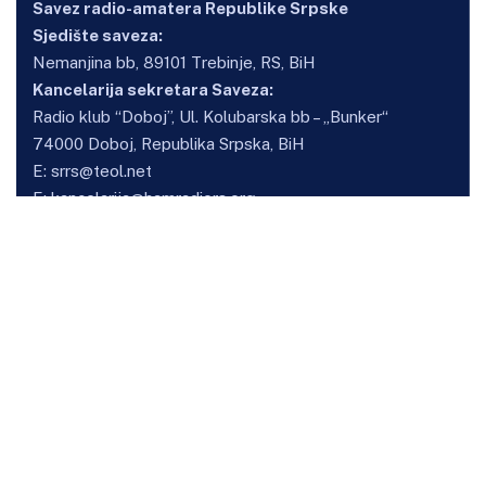
Savez radio-amatera Republike Srpske
Sjedište saveza:
Nemanjina bb, 89101 Trebinje, RS, BiH
Kancelarija sekretara Saveza:
Radio klub “Doboj”, Ul. Kolubarska bb – „Bunker“
74000 Doboj, Republika Srpska, BiH
E:
srrs@teol.net
E:
kancelarija@hamradiors.org
Osnovne informacije
O savezu
Kancelarija sekretara
Klubovi
Vijesti
Takmičenja
HF Kup SRRS