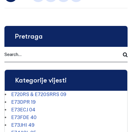
Pretraga
Kategorije vijesti
E720RS & E720SRRS
09
E73DPR
19
E73ECJ
04
E73FDE
40
E73JHI
49