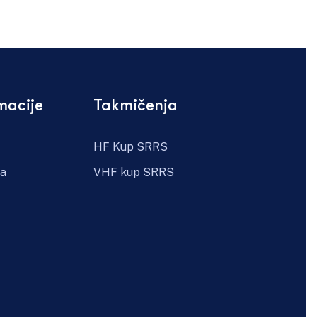
macije
Takmičenja
HF Kup SRRS
ra
VHF kup SRRS