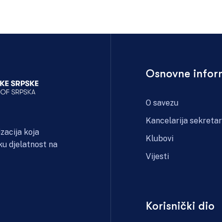
Osnovne infor
O savezu
Kancelarija sekreta
zacija koja
Klubovi
ku djelatnost na
Vijesti
Korisnički dio