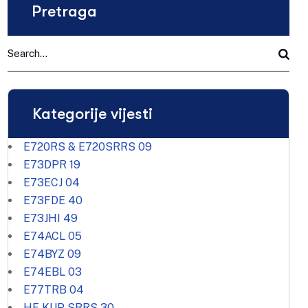
Pretraga
Kategorije vijesti
E720RS & E720SRRS
09
E73DPR
19
E73ECJ
04
E73FDE
40
E73JHI
49
E74ACL
05
E74BYZ
09
E74EBL
03
E77TRB
04
HF KUP SRRS
30