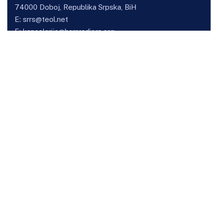
74000 Doboj, Republika Srpska, BiH
E:
srrs@teol.net
E:
kancelarija@hamradiors.org
Osnovne informacije
O savezu
Kancelarija sekretara
Klubovi
Vijesti
Takmičenja
HF Kup SRRS
VHF kup SRRS
Korisnički dio
Prijava