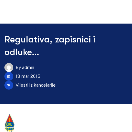
Regulativa, zapisnici i
odluke…
By
admin
13 mar 2015
Vijesti iz kancelarije