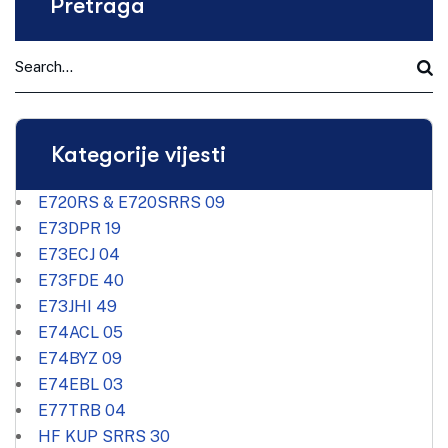
Pretraga
Kategorije vijesti
E720RS & E720SRRS
09
E73DPR
19
E73ECJ
04
E73FDE
40
E73JHI
49
E74ACL
05
E74BYZ
09
E74EBL
03
E77TRB
04
HF KUP SRRS
30