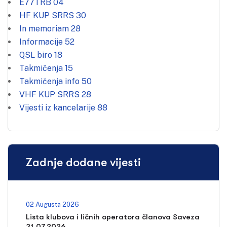
E77TRB
04
HF KUP SRRS
30
In memoriam
28
Informacije
52
QSL biro
18
Takmičenja
15
Takmičenja info
50
VHF KUP SRRS
28
Vijesti iz kancelarije
88
Zadnje dodane vijesti
02 Augusta 2026
Lista klubova i ličnih operatora članova Saveza
31.07.2026