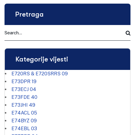
Pretraga
Kategorije vijesti
E720RS & E720SRRS
09
E73DPR
19
E73ECJ
04
E73FDE
40
E73JHI
49
E74ACL
05
E74BYZ
09
E74EBL
03