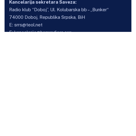
Kancelarija sekretara Saveza:
Radio klub “Doboj”, Ul. Kolubarska bb – „Bunker“
74000 Doboj, Republika Srpska, BiH
E:
srrs@teol.net
E:
kancelarija@hamradiors.org
Osnovne informacije
O savezu
Kancelarija sekretara
Klubovi
Vijesti
Takmičenja
HF Kup SRRS
VHF kup SRRS
Korisnički dio