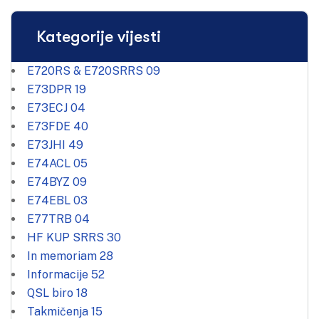
Kategorije vijesti
E720RS & E720SRRS
09
E73DPR
19
E73ECJ
04
E73FDE
40
E73JHI
49
E74ACL
05
E74BYZ
09
E74EBL
03
E77TRB
04
HF KUP SRRS
30
In memoriam
28
Informacije
52
QSL biro
18
Takmičenja
15