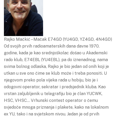
Rajko Mačkić – Mačak E74GD (YU4GD, YZ4GD, 4N4GD)
Od svojih prvih radioamaterskih dana davne 1970.
godine, kada je kao srednjoškolac došao u Akademski
rado klub, E74EBL (YU4EBL), pa do iznenadnog, nama
svima bolnog odlaska, Rajko je bio jedan od onih koji je
utkan u sve ono čime se klub može i treba ponositi. U
njegovom preko pola vijeka rada u hobiju, bio je i
odogovni operator, sekratar i predsjednik kluba. Kao
vrstan zaljubljenik u telegrafiju bio je član YUCWK,
HSC, VHSC… Vrhunski contest operator o čemu
svjedoče mnoga priznanja i plakete, kako na lokalnom
ex YU, tako i na svjetskom nivou. Jedan je od prvih