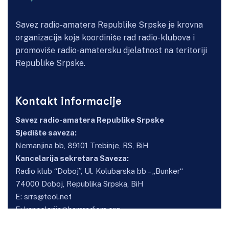
Savez radio-amatera Republike Srpske je krovna
organizacija koja koordiniše rad radio-klubova i
promoviše radio-amatersku djelatnost na teritoriji
Republike Srpske.
Kontakt informacije
Savez radio-amatera Republike Srpske
Sjedište saveza:
Nemanjina bb, 89101 Trebinje, RS, BiH
Kancelarija sekretara Saveza:
Radio klub “Doboj”, Ul. Kolubarska bb – „Bunker“
74000 Doboj, Republika Srpska, BiH
E:
srrs@teol.net
E:
kancelarija@hamradiors.org