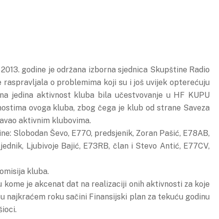
 2013. godine je održana izborna sjednica Skupštine Radio
 raspravljala o problemima koji su i još uvijek opterećuju
ina jedina aktivnost kluba bila učestvovanje u HF KUPU
nostima ovoga kluba, zbog čega je klub od strane Saveza
davao aktivnim klubovima.
ine: Slobodan Ševo, E77O, predsjenik, Zoran Pašić, E78AB,
dnik, Ljubivoje Bajić, E73RB, član i Stevo Antić, E77CV,
omisija kluba.
 kome je akcenat dat na realizaciji onih aktivnosti za koje
a u najkraćem roku sačini Finansijski plan za tekuću godinu
ioci.