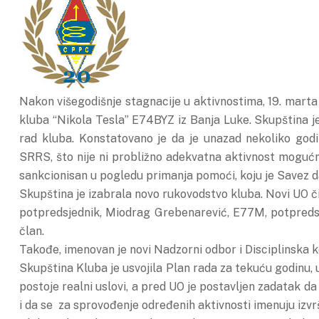
Nakon višegodišnje stagnacije u aktivnostima, 19. marta
kluba “Nikola Tesla” E74BYZ iz Banja Luke. Skupština je
rad kluba. Konstatovano je da je unazad nekoliko god
SRRS, što nije ni probližno adekvatna aktivnost moguć
sankcionisan u pogledu primanja pomoći, koju je Savez 
Skupština je izabrala novo rukovodstvo kluba. Novi UO č
potpredsjednik, Miodrag Grebenarević, E77M, potpredsje
član.
Takođe, imenovan je novi Nadzorni odbor i Disciplinska k
Skupština Kluba je usvojila Plan rada za tekuću godinu, u
postoje realni uslovi, a pred UO je postavljen zadatak d
i da se za sprovođenje određenih aktivnosti imenuju izvrš