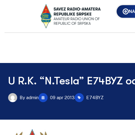
NA
U R.K. “N.Tesla” E74BYZ o
By
admin
09 apr 2013
E74BYZ