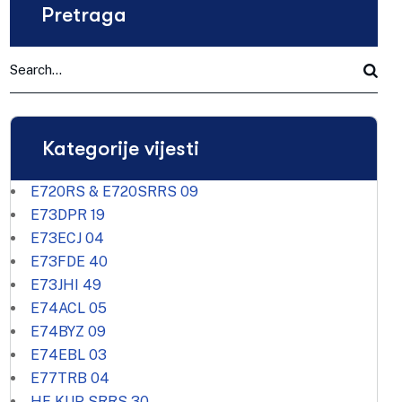
Pretraga
Kategorije vijesti
E720RS & E720SRRS
09
E73DPR
19
E73ECJ
04
E73FDE
40
E73JHI
49
E74ACL
05
E74BYZ
09
E74EBL
03
E77TRB
04
HF KUP SRRS
30