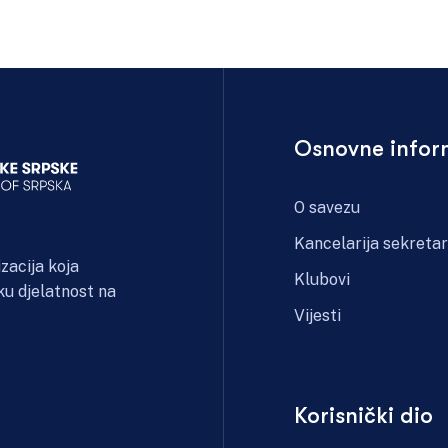
Osnovne infor
O savezu
Kancelarija sekreta
zacija koja
Klubovi
ku djelatnost na
Vijesti
Korisnički dio