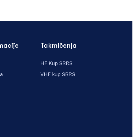
macije
Takmičenja
HF Kup SRRS
ra
VHF kup SRRS