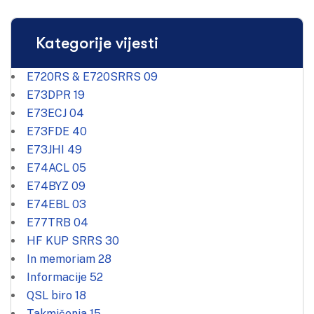
Kategorije vijesti
E720RS & E720SRRS
09
E73DPR
19
E73ECJ
04
E73FDE
40
E73JHI
49
E74ACL
05
E74BYZ
09
E74EBL
03
E77TRB
04
HF KUP SRRS
30
In memoriam
28
Informacije
52
QSL biro
18
Takmičenja
15