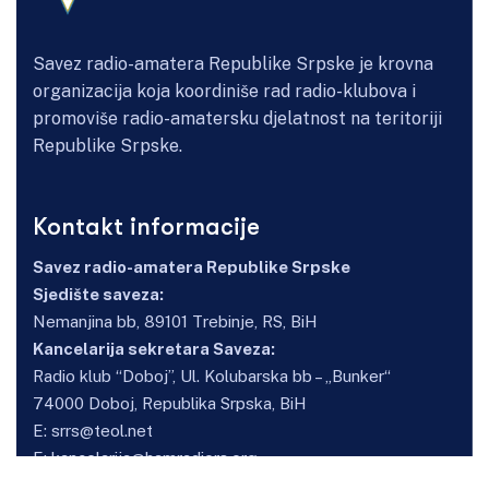
Savez radio-amatera Republike Srpske je krovna
organizacija koja koordiniše rad radio-klubova i
promoviše radio-amatersku djelatnost na teritoriji
Republike Srpske.
Kontakt informacije
Savez radio-amatera Republike Srpske
Sjedište saveza:
Nemanjina bb, 89101 Trebinje, RS, BiH
Kancelarija sekretara Saveza:
Radio klub “Doboj”, Ul. Kolubarska bb – „Bunker“
74000 Doboj, Republika Srpska, BiH
E:
srrs@teol.net
E:
kancelarija@hamradiors.org