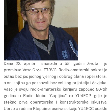
Dana 22. aprila iznenada u 58. godini života je
preminuo Vaso Grče, E73VG. Radio-amaterski pokret je
ostao bez još jednog vjernog i dobrog člana i operatora ,
a oni koji su ga poznavali bez velikog prijatelja i čovjeka.
Vaso je svoju radio-amatersku karijeru započeo 80-tih
godina u Radio klubu “Čapljina” ex YU4ECP, gdje je
stekao prva operatorska i konstruktorska iskustva.
Ubrzo u rodnim Klepcima osniva sekciju YU4ECC odakle